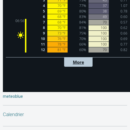
meteoblue
Calendrier