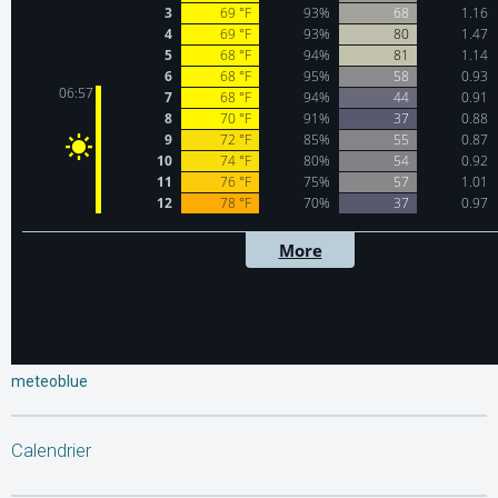
meteoblue
Calendrier