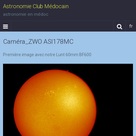
Astronomie Club Médocain
astronomie en médoc
fr
Caméra_ZWO ASI178MC
Première image avec notre Lunt 60mm BF600