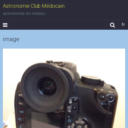
Astronomie Club Médocain
astronomie en médoc
fr
image