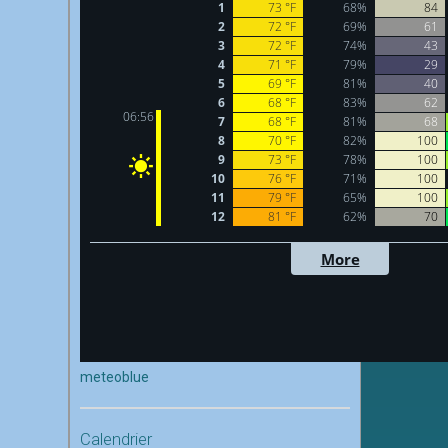
meteoblue
Calendrier