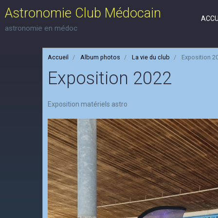
Astronomie Club Médocain
ACCU
astronomie en médoc
Accueil
Album photos
La vie du club
Exposition 2
Exposition 2022
Exposition matériels astro