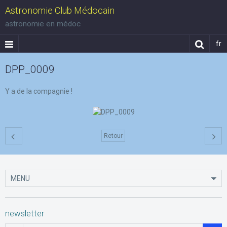
Astronomie Club Médocain
astronomie en médoc
fr
DPP_0009
Y a de la compagnie !
Retour
newsletter