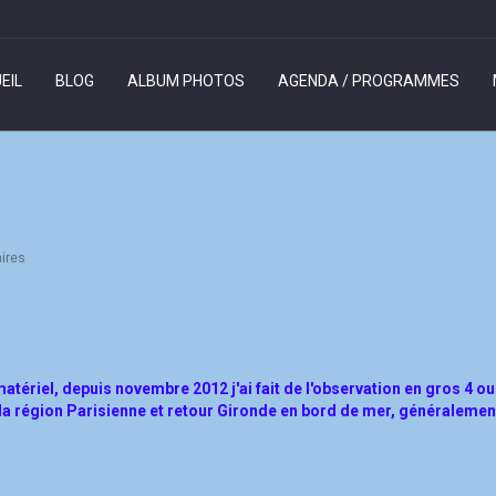
EIL
BLOG
ALBUM PHOTOS
AGENDA / PROGRAMMES
ires
 matériel, depuis novembre 2012 j'ai fait de l'observation en gros 4 ou 
ter la région Parisienne et retour Gironde en bord de mer, généralemen