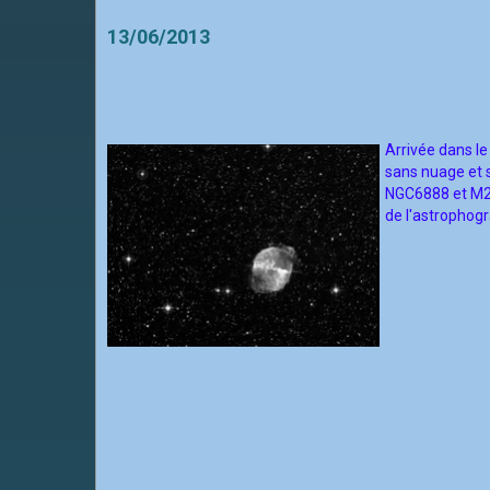
13/06/2013
Arriv
ée dans le 
sans nuage et s
NGC6888 et M27 
de l'astrophogr