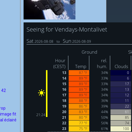
e 42
trop
 image fit
l éclairé