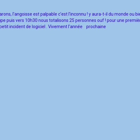
ons, l'angoisse est palpable c'est l'inconnu ! y
aura-t-il
du monde ou bie
oupe puis vers 10h30 nous totalisons 25 personnes ouf ! pour une premiè
etit incident de logiciel . Vivement l'année prochaine