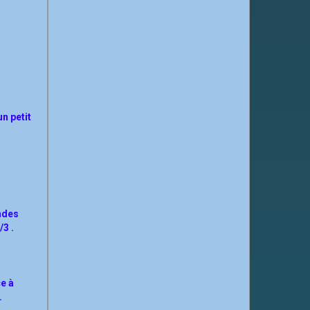
un petit
andes
/3 .
ce à
.