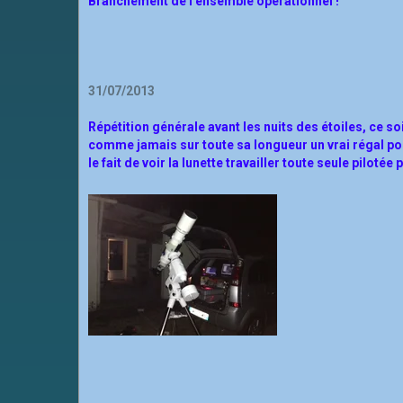
Branchement de l'ensemble opérationnel
!
31/07/2013
Répétition générale avant les nuits des étoiles, ce soir
comme jamais sur toute sa longueur un vrai régal po
le fait de voir la lunette travailler toute seule pilotée