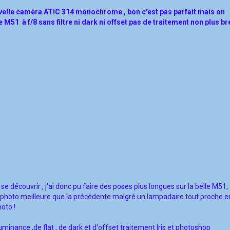
ouvelle caméra ATIC 314 monochrome , bon c'est pas parfait mais on
 M51 à f/8 sans filtre ni dark ni offset pas de traitement non plus bre
e découvrir , j'ai donc pu faire des poses plus longues sur la belle M51, 
 photo meilleure que la précédente
malgré un lampadaire tout proche e
oto !
minance ,de flat , de dark et d'offset traitement Iris et photoshop