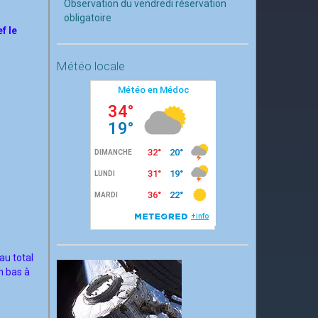
Observation du vendredi réservation
obligatoire
f le
Météo locale
au total
n bas à