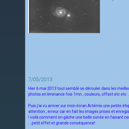
7/05/2013
Hier 6 mai 2013 tout semblé se dérouler dans les meilleu
photos en liminance fois 1mn , couleurs, offset etc etc ..
Puis j'ai vu arriver sur mon écran Artémis une petite étiq
attention , erreur car en fait les images prises et enreg
! voilà comment on gâche une belle soirée en faisant c
... petit effet et grande conséquence!