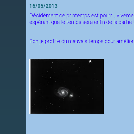
16/05/2013
Décidément ce printemps est pourri , vivem
espérant que le temps sera enfin de la partie 
Bon je profite du mauvais temps pour améliore