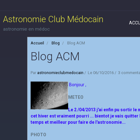
Astronomie Club Médocain
ACCU
astronomie en médoc
Accueil
Blog
Blog ACM
Blog ACM
Par
astronomieclubmedocain
Le 06/10/2016
3 commenta
Bonjour ,
METEO
Le 2 /04/2013 j'ai enfin pu sortir le
cet hiver est vraiment pourri ... bientot je vais quit
temps et meilleur pour faire de l'astronomie...
PHOTO